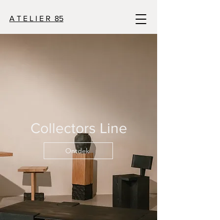
A T E L I E R 85
Collectors Line
Ontdek