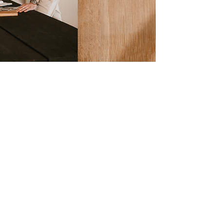
Contact
A: Bleskensgraaf
T:
061 718 8346
E:
info@atelier-85.nl
Showroom open op afspraak