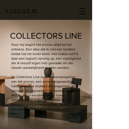
A T E L I E R 85
COLLECTORS LINE
Voor mij begint het proces altijd bij het
ontwerp. Een idee dat ik niet kan loslaten
totdat het tot leven komt. Het maken zelf is
daar een logisch vervolg op, een vaardigheid
die ik mezelf eigen heb gemaakt om die
ideeën werkelijkheid te laten worden.
De Collectors Line is een weerspiegeling
van dat proces: een serie hoogwaardige,
handgemaakte stukken die begonnen als
concept en uitgroeiden tot tastbare werken.
Alle stukken worden met de hand
vervaardigd in eigen werkplaats en
geproduceerd in kleine series. Perfect voor
wie waarde hecht aan iets écht unieks in
huis.