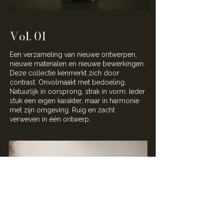
Vol. 01
Een verzameling van nieuwe ontwerpen,
nieuwe materialen en nieuwe bewerkingen.
Deze collectie kenmerkt zich door
contrast. Onvolmaakt met bedoeling.
Natuurlijk in oorsprong, strak in vorm. Ieder
stuk een eigen karakter, maar in harmonie
met zijn omgeving. Ruig en zacht
verweven in één ontwerp.