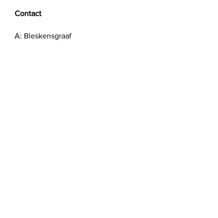
Contact
A: Bleskensgraaf
T:
061 718 8346
E:
info@atelier-85.nl
Showroom open op afspraak
Verzenden en Retourneren
Algemene voorwaarden