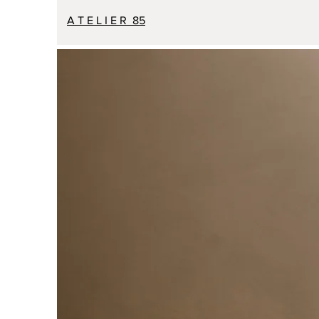
A T E L I E R 85