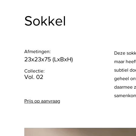
Sokkel
Afmetingen:
Deze sokke
23x23x75 (LxBxH)
maar heef
subtiel d
Collectie:
Vol. 02
geheel ont
daarmee zo
samenkom
Prijs op aanvraag