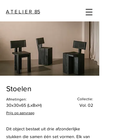
A T E L I E R 85
Stoelen
Collectie:
Afmetingen:
30x30x65 (LxBxH)
Vol. 02
Prijs op aanvraag
Dit object bestaat uit drie afzonderlijke
stukken die samen één set vormen. Elk van