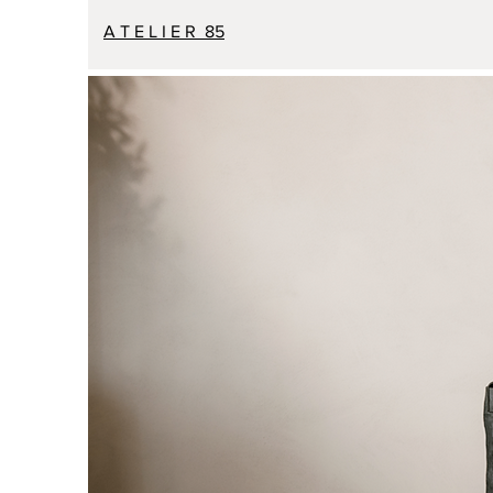
A T E L I E R 85