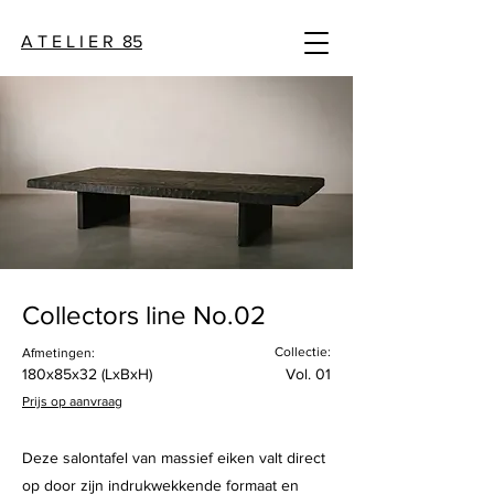
A T E L I E R 85
Collectors line No.02
Collectie:
Afmetingen:
180x85x32 (LxBxH)
Vol. 01
Prijs op aanvraag
Deze salontafel van massief eiken valt direct
op door zijn indrukwekkende formaat en