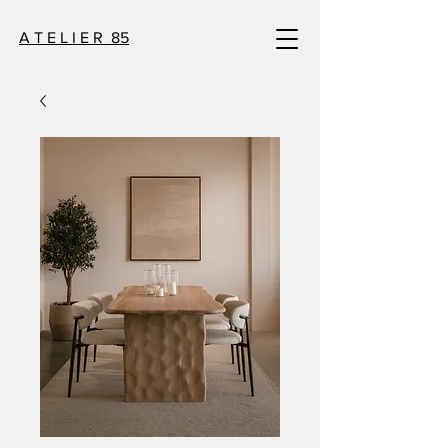
A T E L I E R 85