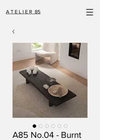
A T E L I E R 85
A85 No.04 - Burnt