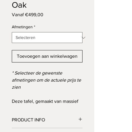
Oak
Verkoopprijs
Vanaf
€499,00
Afmetingen
*
Toevoegen aan winkelwagen
* Selecteer de gewenste
afmetingen om de actuele prijs te
zien
Deze tafel, gemaakt van massief
eiken schaaldelen, heeft een
minimalistisch maar warm
PRODUCT INFO
karakter. De organische vormen
en het lage, slanke uiterlijk
Materiaal: Massief eiken