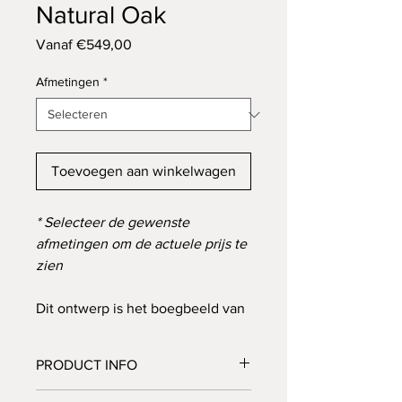
Natural Oak
Verkoopprijs
Vanaf
€549,00
Afmetingen
*
Toevoegen aan winkelwagen
* Selecteer de gewenste
afmetingen om de actuele prijs te
zien
Dit ontwerp is het boegbeeld van
de Japandi woonstijl. Het massief
eikenblad is bewerkt waardoor
PRODUCT INFO
het een geleefd uiterlijk krijgt en
de houtnerven de show stelen.
Materiaal: Massief eiken