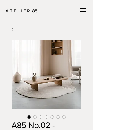
A T E L I E R 85
A85 No.02 -